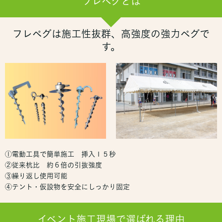
フレペグとは
フレペグは施工性抜群、高強度の強力ペグで
す。
①電動工具で簡単施工 挿入１５秒
②従来杭比 約６倍の引抜強度
③繰り返し使用可能
④テント・仮設物を安全にしっかり固定
イベント施工現場で選ばれる理由