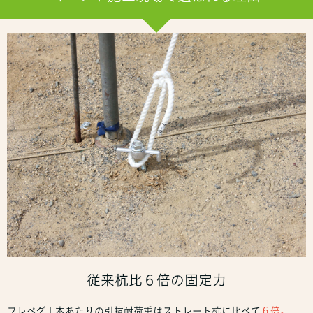
従来杭比６倍の固定力
フレペグ１本あたりの引抜耐荷重はストレート杭に比べて
６倍。