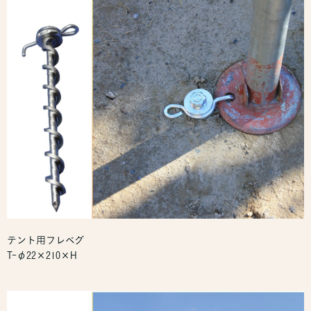
テント用フレペグ
T-φ22×210×H