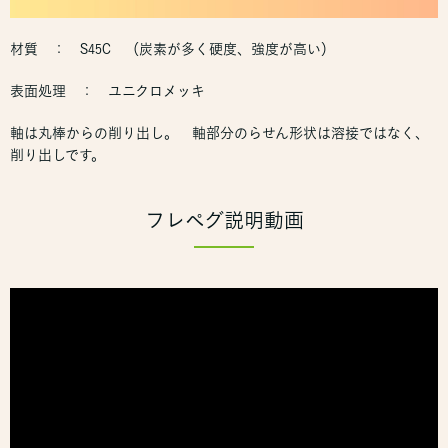
材質 ： S45C （炭素が多く硬度、強度が高い）
表面処理 ： ユニクロメッキ
軸は丸棒からの削り出し。 軸部分のらせん形状は溶接ではなく、
削り出しです。
フレペグ説明動画