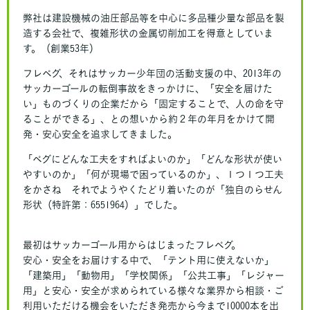
弊社は建設機械の油圧部品等を中心に多品種少量な部品を製
造する会社で、複雑形状の金属切削加工を得意としていま
す。（創業53年）
フレペグ、それはサッカー少年団の活動支援の中、2013年の
サッカーゴールの転倒事故をきっかけに、「安全を届けた
い」ものづくりの企業だから「固定することで、人の命を守
ることができる」、との想いから約２年の年月をかけて開
発・安心安全を追求してきました。
「ペグにどんな工夫をすればよいのか」「どんな形状が使い
やすいのか」「何が現場で困っているのか」、１つ１つ工夫
をかさね それでようやくたどり着いたのが「独自のらせん
形状（特許第：6551964）」でした。
最初はサッカーゴール用からはじまったフレペグ。
安心・安全をお届けする中で、「テント用に使えないか」
「建築用」「動物用」「学校関係」「公共工事」「レジャー
用」と安心・安全が求められている様々な業界から相談・ご
利用いただける機会をいただき発売から今まで10000本を出