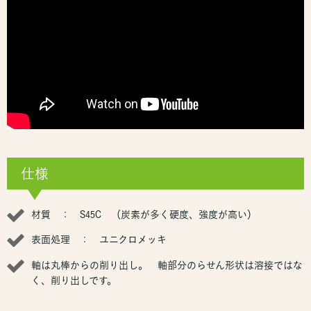
仕様
材質 ： S45C （炭素が多く硬度、強度が高い）
表面処理 ： ユニクロメッキ
軸は丸棒からの削り出し。 軸部分のらせん形状は溶接ではな
く、削り出しです。