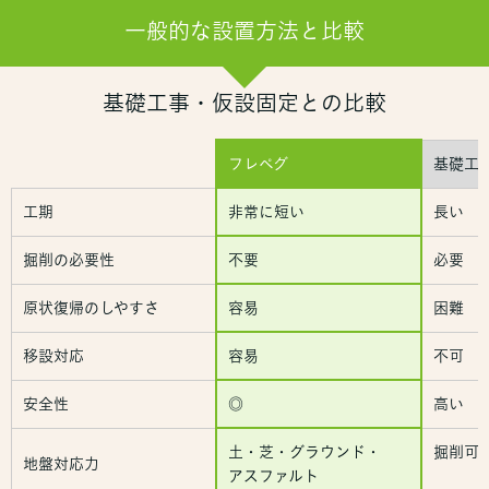
一般的な設置方法と比較
基礎工事・仮設固定との比較
フレペグ
基礎工
工期
非常に短い
長い
掘削の必要性
不要
必要
原状復帰のしやすさ
容易
困難
移設対応
容易
不可
安全性
◎
高い
土・芝・グラウンド・
掘削可
地盤対応力
アスファルト