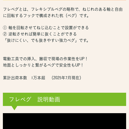
フレペグとは、フレキシブルペグの略称で、ねじれのある軸と自由
に回転するフックで構成された杭（ペグ）です。
① 軸を回転させてねじ込むことで設置ができる
② 逆転させれば簡単に抜くことができる
「抜けにくい、でも抜きやすい強力ペグ」です。
電動工具での挿入、撤収で現場の作業性をUP！
地面としっかりと繋がるペグで安全性もUP！
累計出荷本数 1万本超 （2025年7月現在）
フレペグ 説明動画