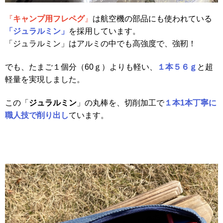
『
キャンプ用フレペグ
』
は航空機の部品にも使われている
「ジュラルミン」
を採用しています。
「ジュラルミン」はアルミの中でも高強度で、強靭！
でも、たまご１個分（60ｇ）よりも軽い、
１本５６ｇ
と超
軽量を実現しました。
この「
ジュラルミン
」の丸棒を、切削加工で
１本1本丁寧に
職人技で削り出し
ています。