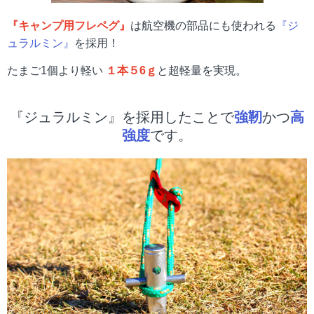
『キャンプ用フレペグ』
は航空機の部品にも使われる
『ジ
ュラルミン』
を採用！
たまご1個より軽い
１本５6ｇ
と超軽量を実現。
『ジュラルミン』を採用したことで
強靭
かつ
高
強度
です。