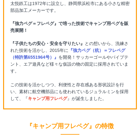
太悦鉄工は1972年に設立し、静岡県浜松市にある小さな精密
部品加工メーカーです。
『強力ペグ＝フレペグ』で培った技術でキャンプ用ペグを販
売展開！
『子供たちの安心・安全を守りたい』
との想いから、洗練さ
れた技術を活かし、2015年に
『強力ペグ（杭）＝フレペグ
（特許第6551964号）』
を開発！サッカーゴールやパイプテ
ント、エア遊具など様々な仮設の物の固定に採用されていま
す。
この技術を活かしつつ、利便性と存在感ある形状設計を行
い、素材に航空機部品にも使われているジュラルミンを採用
して、『
キャンプ用フレペグ
』が誕生しました。
『キャンプ用フレペグ』の特徴