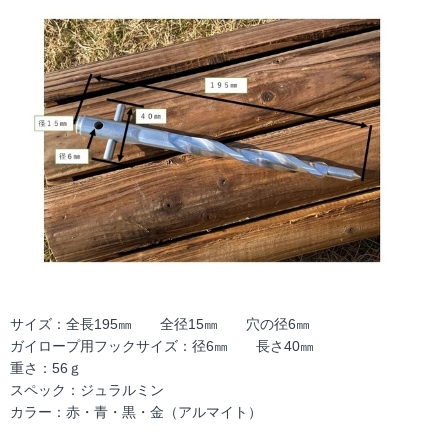
サイズ：全長195㎜ 全径15㎜ 穴の径6㎜
ガイロープ用フックサイズ：径6㎜ 長さ40㎜
重さ：56ｇ
スペック：ジュラルミン
カラー：赤・青・黒・金（アルマイト）